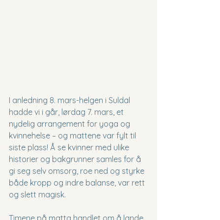
I anledning 8. mars-helgen i Suldal 
hadde vi i går, lørdag 7. mars, et 
nydelig arrangement for yoga og 
kvinnehelse – og mattene var fylt til 
siste plass! Å se kvinner med ulike 
historier og bakgrunner samles for å 
gi seg selv omsorg, roe ned og styrke 
både kropp og indre balanse, var rett 
og slett magisk.
Timene på matta handlet om å lande 