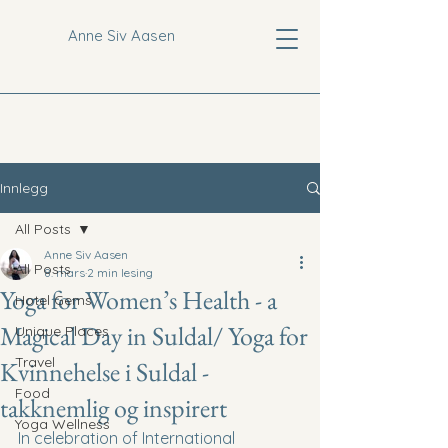
Anne Siv Aasen
Innlegg
All Posts
Anne Siv Aasen
All Posts
8. mars
2 min lesing
Yoga for Women’s Health - a
Hotel Gems
Magical Day in Suldal/ Yoga for
Unique Places
Travel
Kvinnehelse i Suldal -
Food
takknemlig og inspirert
Yoga Wellness
In celebration of International 