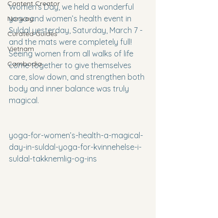
Content Creator
Women’s Day, we held a wonderful 
yoga and women’s health event in 
Norway
Suldal yesterday, Saturday, March 7 - 
Curated Guides
and the mats were completely full! 
Vietnam
Seeing women from all walks of life 
Cambodia
come together to give themselves 
care, slow down, and strengthen both 
body and inner balance was truly 
magical.
yoga-for-women’s-health-a-magical-
day-in-suldal-yoga-for-kvinnehelse-i-
suldal-takknemlig-og-ins